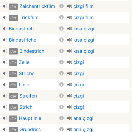
Zeichentrickfilm
çizgi film
der
Trickfilm
çizgi film
der
Bindastrich
kısa çizgi
Bindastriche
kısa çizgi
Bindestrich
kısa çizgi
der
Zeile
çizgi
die
Striche
çizgi
die
Linie
çizgi
die
Streifen
çizgi
der
Strich
çizgi
der
Hauptlinie
ana çizgi
die
Grundriss
ana çizgi
der