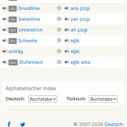
Grundlinie
ana çizgi
die
Seitenlinie
yan çizgi
die
Unterstrich
alt çizgi
der
Schwelle
eğik
die
schräg
eğik
Stufenheck
eğik arka
das
Alphabetischer Index
Deutsch:
Türkisch:
© 2007-2026
Deutsch-