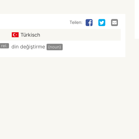
Teilen:
Türkisch
rel.
din değiştirme
{noun}