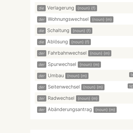
Verlagerung
die
{noun}
{f}
Wohnungswechsel
der
{noun}
{m}
Schaltung
die
{noun}
{f}
Ablösung
die
{noun}
{f}
Fahrbahnwechsel
der
{noun}
{m}
Spurwechsel
der
{noun}
{m}
t
Umbau
der
{noun}
{m}
sp
Seitenwechsel
der
{noun}
{m}
Radwechsel
der
{noun}
{m}
Abänderungsantrag
der
{noun}
{m}