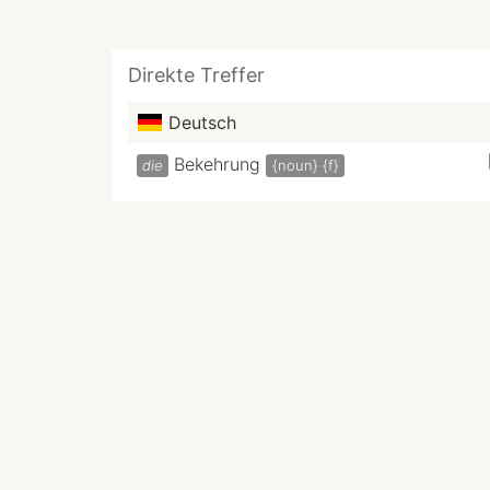
Direkte Treffer
Deutsch
Bekehrung
die
{noun}
{f}