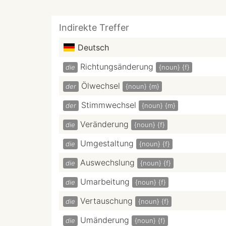
Indirekte Treffer
Deutsch
Richtungsänderung
die
{noun}
{f}
Ölwechsel
der
{noun}
{m}
Stimmwechsel
der
{noun}
{m}
Veränderung
die
{noun}
{f}
Umgestaltung
die
{noun}
{f}
Auswechslung
die
{noun}
{f}
Umarbeitung
die
{noun}
{f}
Vertauschung
die
{noun}
{f}
Umänderung
die
{noun}
{f}