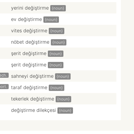
yerini değiştirme
{noun}
ev değiştirme
{noun}
vites değiştirme
{noun}
nöbet değiştirme
{noun}
şerit değiştirme
{noun}
şerit değiştirme
{noun}
ech.
sahneyi değiştirme
{noun}
ort.
taraf değiştirme
{noun}
tekerlek değiştirme
{noun}
değiştirme dilekçesi
{noun}