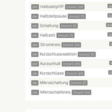
sp
Halbzeitpfiff
der
{noun}
{m}
sp
Halbzeitpause
die
{noun}
{f}
au
Schaltung
die
{noun}
{f}
sp
Halbzeit
die
{noun}
{f}
e
Stromkreis
der
{noun}
{m}
Kurzschlussreaktion
die
{noun}
{f}
e
Kurzschluß
der
{noun}
{m}
p
Kurzschlüsse
die
{noun}
{pl}
Mikroschaltung
die
{noun}
{f}
Mikroschaltkreis
der
{noun}
{m}