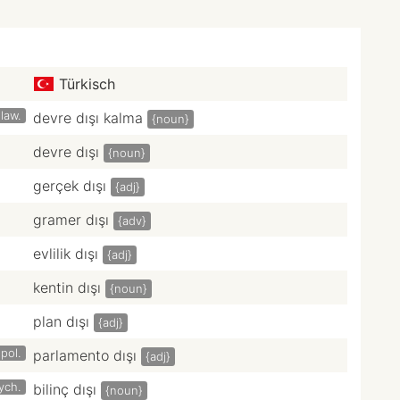
Türkisch
law.
devre dışı kalma
{noun}
devre dışı
{noun}
gerçek dışı
{adj}
gramer dışı
{adv}
evlilik dışı
{adj}
kentin dışı
{noun}
plan dışı
{adj}
pol.
parlamento dışı
{adj}
ych.
bilinç dışı
{noun}