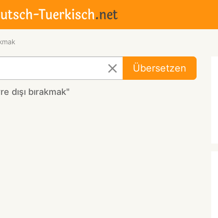
akmak
Übersetzen
e dışı bırakmak"