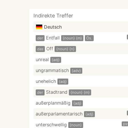
Indirekte Treffer
Deutsch
Entfall
der
{noun}
{m}
Ös.
Off
das
{noun}
{n}
unreal
{adj}
ungrammatisch
{adv}
unehelich
{adj}
Stadtrand
der
{noun}
{m}
außerplanmäßig
{adj}
außerparlamentarisch
{adj}
ps
unterschwellig
{noun}