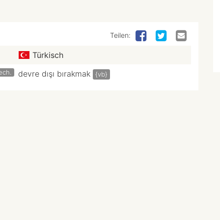
Teilen:
Türkisch
ech.
devre dışı bırakmak
{vb}