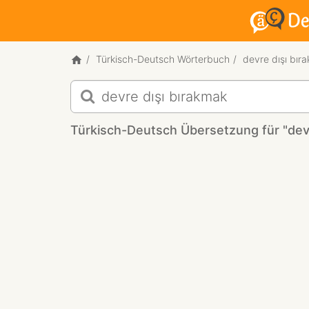
Türkisch-Deutsch Wörterbuch
devre dışı bır
Türkisch-
Deutsch
Übersetzung
Türkisch-Deutsch Übersetzung für "devr
für
"devre
dışı
bırakmak"