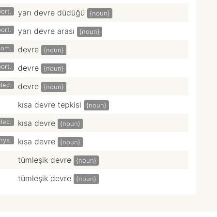
ort.
yarı devre düdüğü
{noun}
ort.
yarı devre arası
{noun}
tom.
devre
{noun}
ort.
devre
{noun}
lec.
devre
{noun}
kısa devre tepkisi
{noun}
lec.
kısa devre
{noun}
hys.
kısa devre
{noun}
tümleşik devre
{noun}
tümleşik devre
{noun}