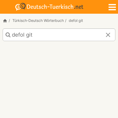
Türkisch-Deutsch Wörterbuch
defol git
Türkisch-
Deutsch
Übersetzung
für
"defol
git!"