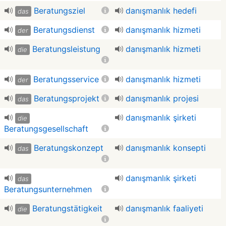
Beratungsziel
danışmanlık hedefi
das
Beratungsdienst
danışmanlık hizmeti
der
Beratungsleistung
danışmanlık hizmeti
die
Beratungsservice
danışmanlık hizmeti
der
Beratungsprojekt
danışmanlık projesi
das
danışmanlık şirketi
die
Beratungsgesellschaft
Beratungskonzept
danışmanlık konsepti
das
danışmanlık şirketi
das
Beratungsunternehmen
Beratungstätigkeit
danışmanlık faaliyeti
die