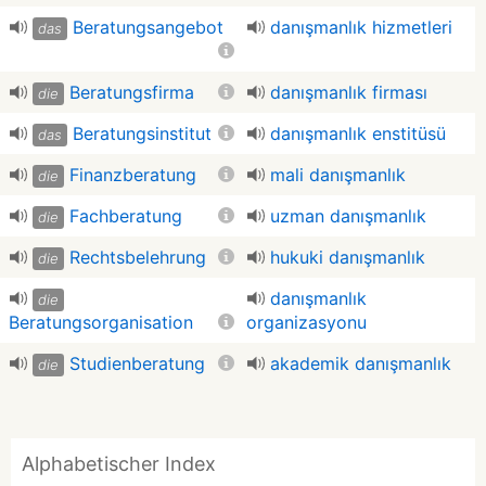
Beratungsangebot
danışmanlık hizmetleri
das
Beratungsfirma
danışmanlık firması
die
Beratungsinstitut
danışmanlık enstitüsü
das
Finanzberatung
mali danışmanlık
die
Fachberatung
uzman danışmanlık
die
Rechtsbelehrung
hukuki danışmanlık
die
danışmanlık
die
Beratungsorganisation
organizasyonu
Studienberatung
akademik danışmanlık
die
Alphabetischer Index