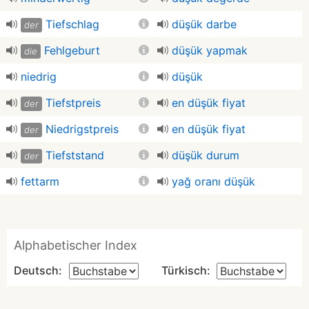
Tiefschlag
düşük darbe
der
Fehlgeburt
düşük yapmak
die
niedrig
düşük
Tiefstpreis
en düşük fiyat
der
Niedrigstpreis
en düşük fiyat
der
Tiefststand
düşük durum
der
fettarm
yağ oranı düşük
Alphabetischer Index
Deutsch:
Türkisch: