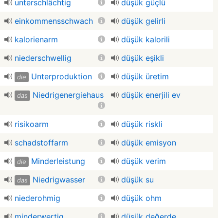
unterschlächtig
düşük güçlü
einkommensschwach
düşük gelirli
kalorienarm
düşük kalorili
niederschwellig
düşük eşikli
Unterproduktion
düşük üretim
die
Niedrigenergiehaus
düşük enerjili ev
das
risikoarm
düşük riskli
schadstoffarm
düşük emisyon
Minderleistung
düşük verim
die
Niedrigwasser
düşük su
das
niederohmig
düşük ohm
minderwertig
düşük değerde