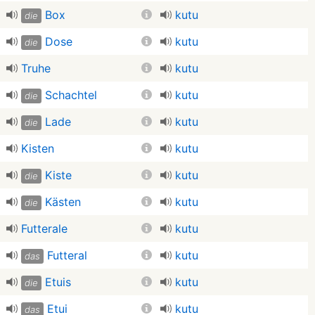
Box
kutu
die
Dose
kutu
die
Truhe
kutu
Schachtel
kutu
die
Lade
kutu
die
Kisten
kutu
Kiste
kutu
die
Kästen
kutu
die
Futterale
kutu
Futteral
kutu
das
Etuis
kutu
die
Etui
kutu
das