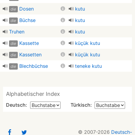
Dosen
kutu
die
Büchse
kutu
die
Truhen
kutu
Kassette
küçük kutu
die
Kassetten
küçük kutu
die
Blechbüchse
teneke kutu
die
Alphabetischer Index
Deutsch:
Türkisch:
© 2007-2026
Deutsch-