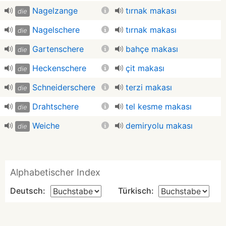
Nagelzange
tırnak makası
die
Nagelschere
tırnak makası
die
Gartenschere
bahçe makası
die
Heckenschere
çit makası
die
Schneiderschere
terzi makası
die
Drahtschere
tel kesme makası
die
Weiche
demiryolu makası
die
Alphabetischer Index
Deutsch:
Türkisch: