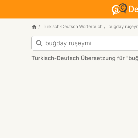
Türkisch-Deutsch Wörterbuch
buğday rüşey
Türkisch-
Deutsch
Übersetzung
Türkisch-Deutsch Übersetzung für "bu
für
"buğday
rüşeymi"