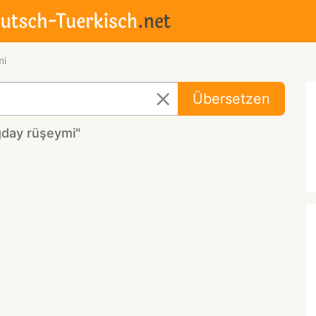
mi
Übersetzen
ğday rüşeymi"