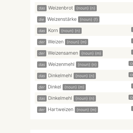
Weizenbrot
das
{noun}
{n}
Weizenstärke
die
{noun}
{f}
Korn
das
{noun}
{n}
Weizen
der
{noun}
{m}
Weizensamen
der
{noun}
{m}
c
Weizenmehl
das
{noun}
{n}
c
Dinkelmehl
das
{noun}
{n}
Dinkel
der
{noun}
{m}
c
Dinkelmehl
das
{noun}
{n}
Hartweizen
der
{noun}
{m}