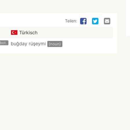
Teilen:
Türkisch
bot.
buğday rüşeymi
{noun}