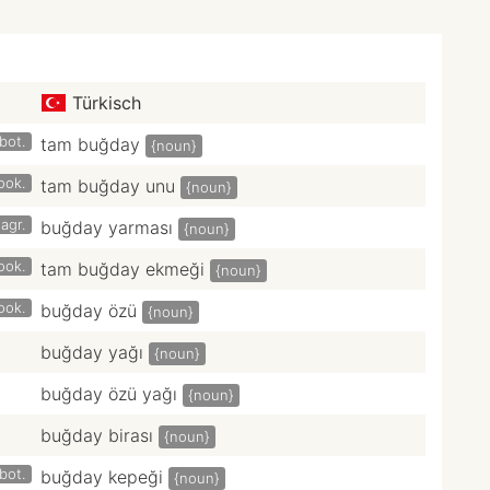
Türkisch
bot.
tam buğday
{noun}
ook.
tam buğday unu
{noun}
agr.
buğday yarması
{noun}
ook.
tam buğday ekmeği
{noun}
ook.
buğday özü
{noun}
buğday yağı
{noun}
buğday özü yağı
{noun}
buğday birası
{noun}
bot.
buğday kepeği
{noun}