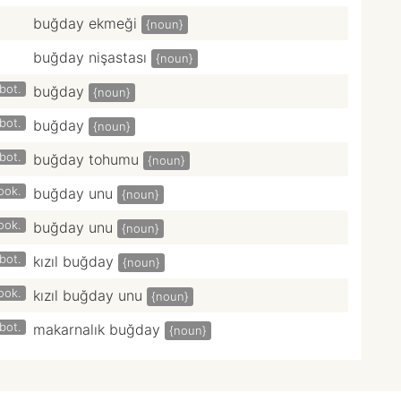
buğday ekmeği
{noun}
buğday nişastası
{noun}
bot.
buğday
{noun}
bot.
buğday
{noun}
bot.
buğday tohumu
{noun}
ook.
buğday unu
{noun}
ook.
buğday unu
{noun}
bot.
kızıl buğday
{noun}
ook.
kızıl buğday unu
{noun}
bot.
makarnalık buğday
{noun}