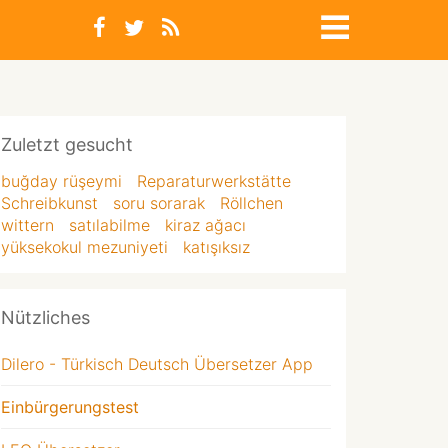
Zuletzt gesucht
buğday rüşeymi
Reparaturwerkstätte
Schreibkunst
soru sorarak
Röllchen
wittern
satılabilme
kiraz ağacı
yüksekokul mezuniyeti
katışıksız
Nützliches
Dilero - Türkisch Deutsch Übersetzer App
Einbürgerungstest