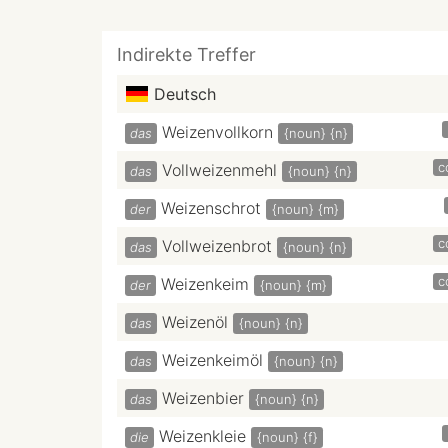
Indirekte Treffer
Deutsch
Weizenvollkorn
das
{noun}
{n}
c
Vollweizenmehl
das
{noun}
{n}
Weizenschrot
der
{noun}
{m}
c
Vollweizenbrot
das
{noun}
{n}
c
Weizenkeim
der
{noun}
{m}
Weizenöl
das
{noun}
{n}
Weizenkeimöl
das
{noun}
{n}
Weizenbier
das
{noun}
{n}
Weizenkleie
die
{noun}
{f}