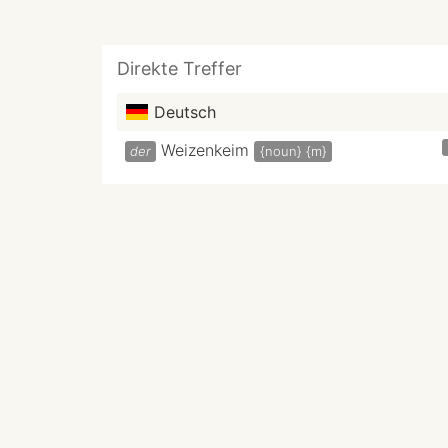
Direkte Treffer
Deutsch
Weizenkeim
der
{noun}
{m}