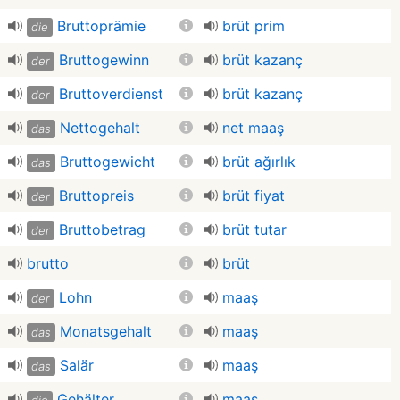
Bruttoprämie
brüt prim
die
Bruttogewinn
brüt kazanç
der
Bruttoverdienst
brüt kazanç
der
Nettogehalt
net maaş
das
Bruttogewicht
brüt ağırlık
das
Bruttopreis
brüt fiyat
der
Bruttobetrag
brüt tutar
der
brutto
brüt
Lohn
maaş
der
Monatsgehalt
maaş
das
Salär
maaş
das
Gehälter
maaş