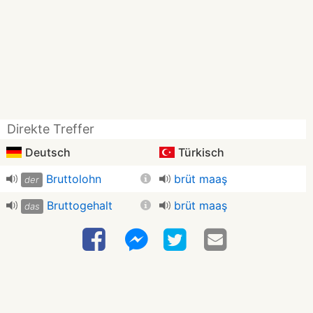
Direkte Treffer
Deutsch
Türkisch
Bruttolohn
brüt maaş
der
Bruttogehalt
brüt maaş
das