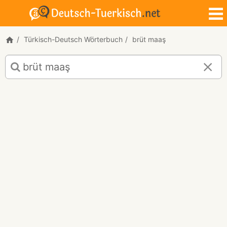
Türkisch-Deutsch Wörterbuch
brüt maaş
Türkisch-
Deutsch
Übersetzung
für
"brüt
maaş"