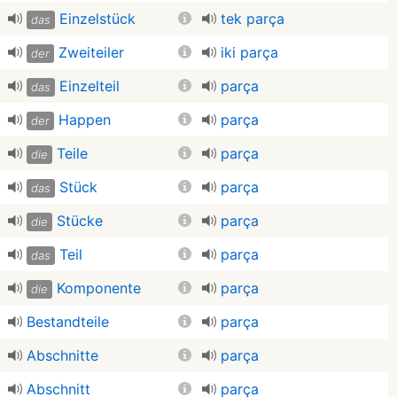
Einzelstück
tek parça
das
Zweiteiler
iki parça
der
Einzelteil
parça
das
Happen
parça
der
Teile
parça
die
Stück
parça
das
Stücke
parça
die
Teil
parça
das
Komponente
parça
die
Bestandteile
parça
Abschnitte
parça
Abschnitt
parça