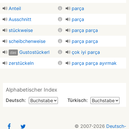
Anteil
parça
Ausschnitt
parça
stückweise
parça parça
scheibchenweise
parça parça
Gustostückerl
çok iyi parça
das
zerstückeln
parça parça ayırmak
Alphabetischer Index
Deutsch:
Türkisch:
© 2007-2026
Deutsch-