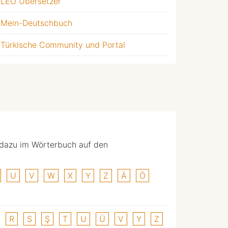
LEO Übersetzer
Mein-Deutschbuch
Türkische Community und Portal
 dazu im Wörterbuch auf den
U
V
W
X
Y
Z
Ä
Ö
R
S
Ş
T
U
Ü
V
Y
Z