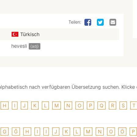
Teilen:
Türkisch
hevesli
{adj}
alphabetisch nach verfügbaren Übersetzung suchen. Klicke
H
I
J
K
L
M
N
O
P
Q
R
S
T
G
Ğ
H
I
I
J
K
L
M
N
O
Ö
P