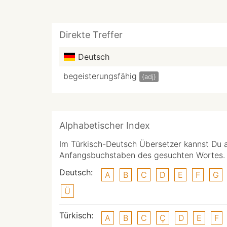
Direkte Treffer
Deutsch
begeisterungsfähig
{adj}
Alphabetischer Index
Im Türkisch-Deutsch Übersetzer kannst Du 
Anfangsbuchstaben des gesuchten Wortes.
Deutsch:
A
B
C
D
E
F
G
Ü
Türkisch:
A
B
C
Ç
D
E
F