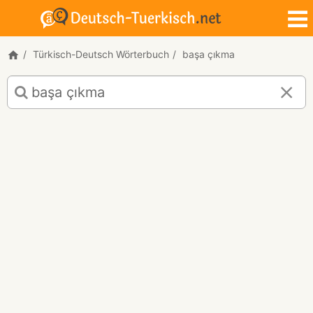
Türkisch-Deutsch Wörterbuch
başa çıkma
Türkisch-
Deutsch
Übersetzung
für
"başa
çıkma"