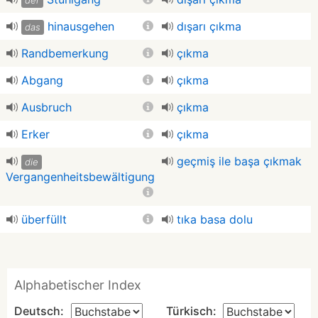
der
hinausgehen
dışarı çıkma
das
Randbemerkung
çıkma
Abgang
çıkma
Ausbruch
çıkma
Erker
çıkma
geçmiş ile başa çıkmak
die
Vergangenheitsbewältigung
überfüllt
tıka basa dolu
Alphabetischer Index
Deutsch:
Türkisch: