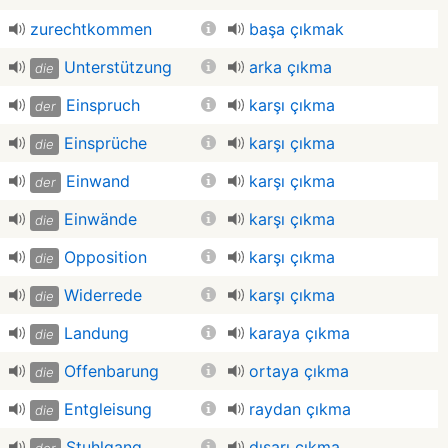
zurechtkommen
başa çıkmak
Unterstützung
arka çıkma
die
Einspruch
karşı çıkma
der
Einsprüche
karşı çıkma
die
Einwand
karşı çıkma
der
Einwände
karşı çıkma
die
Opposition
karşı çıkma
die
Widerrede
karşı çıkma
die
Landung
karaya çıkma
die
Offenbarung
ortaya çıkma
die
Entgleisung
raydan çıkma
die
Stuhlgang
dışarı çıkma