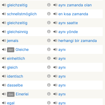
gleichzeitig
aynı zamanda olan
schnellstmöglich
en kısa zamanda
gleichzeitig
aynı saatte
gleichsinnig
aynı yönde
jemals
herhangi bir zamanda
Gleiche
aynı
der
einheitlich
aynı
gleich
aynı
identisch
aynı
dasselbe
aynı
Einerlei
aynı
das
egal
aynı