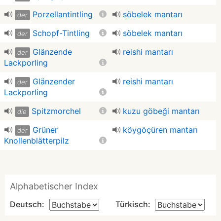
Porzellantintling
söbelek mantarı
der
Schopf-Tintling
söbelek mantarı
der
Glänzende
reishi mantarı
der
Lackporling
Glänzender
reishi mantarı
der
Lackporling
Spitzmorchel
kuzu göbeği mantarı
die
Grüner
köygöçüren mantarı
der
Knollenblätterpilz
Alphabetischer Index
Deutsch:
Türkisch: