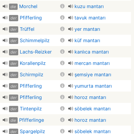
Morchel
kuzu mantarı
die
Pfifferling
tavuk mantarı
der
Trüffel
yer mantarı
der
Schimmelpilz
küf mantarı
der
Lachs-Reizker
kanlıca mantarı
der
Korallenpilz
mercan mantarı
der
Schirmpilz
şemsiye mantarı
der
Pfifferling
yumurta mantarı
der
Pfifferling
horoz mantarı
der
Tintenpilz
söbelek mantarı
der
Pfifferlinge
horoz mantarı
die
Spargelpilz
söbelek mantarı
der