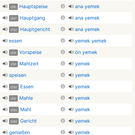
Hauptspeise
ana yemek
die
Hauptgang
ana yemek
der
Hauptgericht
ana yemek
das
essen
yemek yemek
Vorspeise
ön yemek
die
Mahlzeit
yemek
die
speisen
yemek
Essen
yemek
das
Mahle
yemek
die
Mahl
yemek
das
Gericht
yemek
das
genießen
yemek