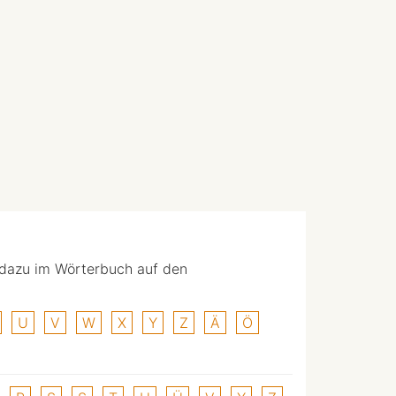
 dazu im Wörterbuch auf den
U
V
W
X
Y
Z
Ä
Ö