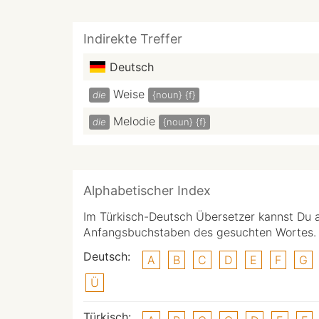
Indirekte Treffer
Deutsch
Weise
die
{noun}
{f}
Melodie
die
{noun}
{f}
Alphabetischer Index
Im Türkisch-Deutsch Übersetzer kannst Du 
Anfangsbuchstaben des gesuchten Wortes.
Deutsch:
A
B
C
D
E
F
G
Ü
Türkisch: