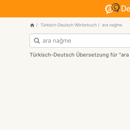
Türkisch-Deutsch Wörterbuch
ara nağme
Türkisch-
Deutsch
Übersetzung
Türkisch-Deutsch Übersetzung für "ar
für
"ara
nağme"