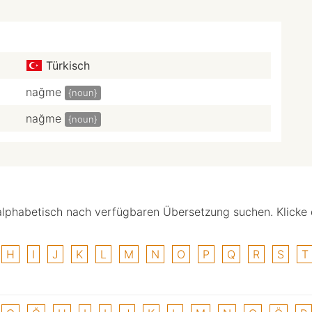
Türkisch
nağme
{noun}
nağme
{noun}
alphabetisch nach verfügbaren Übersetzung suchen. Klicke
H
I
J
K
L
M
N
O
P
Q
R
S
T