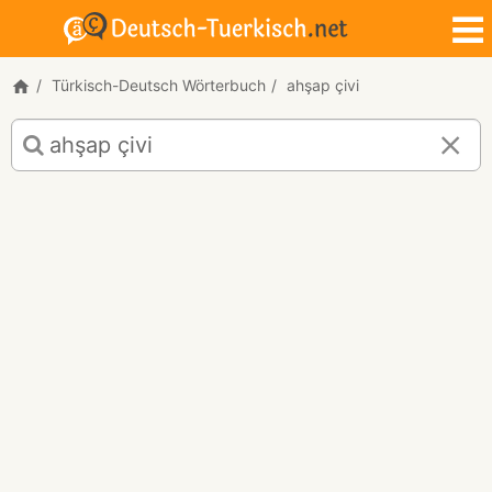
Türkisch-Deutsch Wörterbuch
ahşap çivi
Türkisch-
Deutsch
Übersetzung
für
"ahşap
çivi"