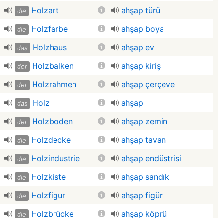
Holzart
ahşap türü
die
Holzfarbe
ahşap boya
die
Holzhaus
ahşap ev
das
Holzbalken
ahşap kiriş
der
Holzrahmen
ahşap çerçeve
der
Holz
ahşap
das
Holzboden
ahşap zemin
der
Holzdecke
ahşap tavan
die
Holzindustrie
ahşap endüstrisi
die
Holzkiste
ahşap sandık
die
Holzfigur
ahşap figür
die
Holzbrücke
ahşap köprü
die