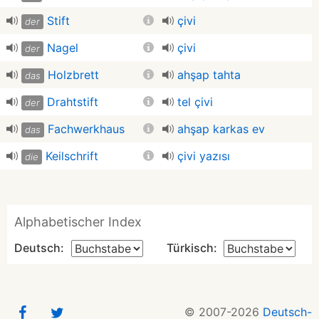
Stift
çivi
der
Nagel
çivi
der
Holzbrett
ahşap tahta
das
Drahtstift
tel çivi
der
Fachwerkhaus
ahşap karkas ev
das
Keilschrift
çivi yazısı
die
Alphabetischer Index
Deutsch:
Türkisch:
© 2007-2026
Deutsch-