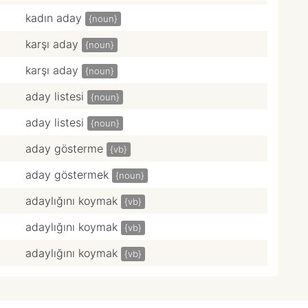
kadın aday
{noun}
karşı aday
{noun}
karşı aday
{noun}
aday listesi
{noun}
aday listesi
{noun}
aday gösterme
{vb}
aday göstermek
{noun}
adaylığını koymak
{vb}
adaylığını koymak
{vb}
adaylığını koymak
{vb}