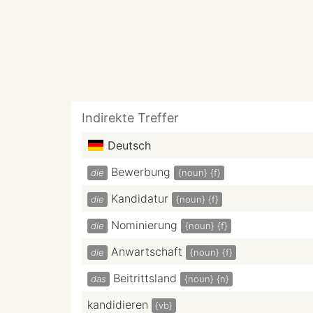
Indirekte Treffer
Deutsch
Bewerbung
die
{noun}
{f}
Kandidatur
die
{noun}
{f}
Nominierung
die
{noun}
{f}
Anwartschaft
die
{noun}
{f}
Beitrittsland
das
{noun}
{n}
kandidieren
{vb}