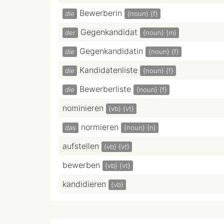
Bewerberin
die
{noun}
{f}
Gegenkandidat
der
{noun}
{m}
Gegenkandidatin
die
{noun}
{f}
Kandidatenliste
die
{noun}
{f}
Bewerberliste
die
{noun}
{f}
nominieren
{vb}
{vt}
normieren
das
{noun}
{n}
aufstellen
{vb}
{vt}
bewerben
{vb}
{vt}
kandidieren
{vb}