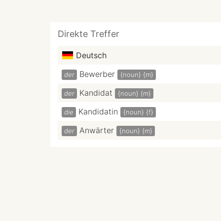
Direkte Treffer
Deutsch
Bewerber
der
{noun}
{m}
Kandidat
der
{noun}
{m}
Kandidatin
die
{noun}
{f}
Anwärter
der
{noun}
{m}