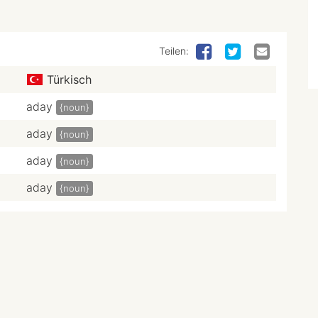
Teilen:
Türkisch
aday
{noun}
aday
{noun}
aday
{noun}
aday
{noun}