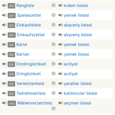
Rangliste
kıdem listesi
die
Speisezettel
yemek listesi
der
Einkaufsliste
alışveriş listesi
die
Einkaufszettel
alışveriş listesi
der
Karte
yemek listesi
die
Karten
yemek listesi
die
Eindringlichkeit
aciliyet
die
Dringlichkeit
aciliyet
die
Verletztenliste
yaralılar listesi
die
Teilnehmerliste
katılımcılar listesi
die
Wählerverzeichnis
seçmen listesi
das