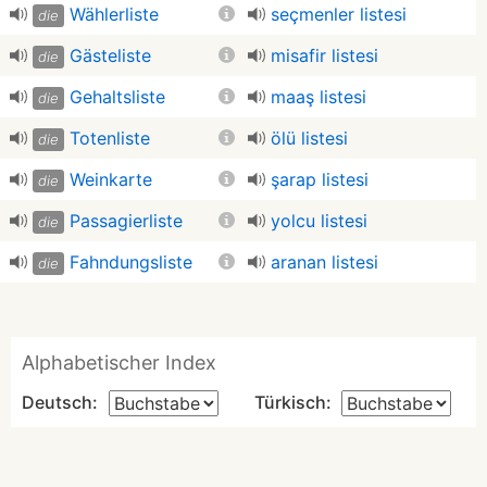
Wählerliste
seçmenler listesi
die
Gästeliste
misafir listesi
die
Gehaltsliste
maaş listesi
die
Totenliste
ölü listesi
die
Weinkarte
şarap listesi
die
Passagierliste
yolcu listesi
die
Fahndungsliste
aranan listesi
die
Alphabetischer Index
Deutsch:
Türkisch: