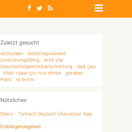
Zuletzt gesucht
abblocken
selbstregulierend
zurechnungsfähig
artık çöp
Geschwindigkeitsüberschreitung
dağ çayı
Allah rızası için rica etmek
gereken
Hallo
ısı birimi
Nützliches
Dilero - Türkisch Deutsch Übersetzer App
Einbürgerungstest