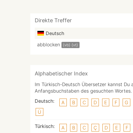
Direkte Treffer
Deutsch
abblocken
{vb}
{vt}
Alphabetischer Index
Im Türkisch-Deutsch Übersetzer kannst Du 
Anfangsbuchstaben des gesuchten Wortes.
Deutsch:
A
B
C
D
E
F
G
Ü
Türkisch:
A
B
C
Ç
D
E
F