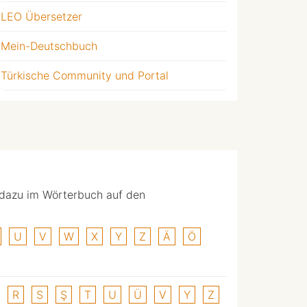
LEO Übersetzer
Mein-Deutschbuch
Türkische Community und Portal
 dazu im Wörterbuch auf den
U
V
W
X
Y
Z
Ä
Ö
R
S
Ş
T
U
Ü
V
Y
Z