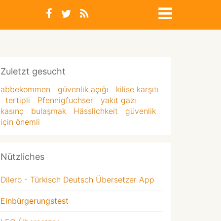
Zuletzt gesucht
abbekommen
güvenlik açığı
kilise karşıtı
tertipli
Pfennigfuchser
yakıt gazı
kasınç
bulaşmak
Hässlichkeit
güvenlik
için önemli
Nützliches
Dilero - Türkisch Deutsch Übersetzer App
Einbürgerungstest