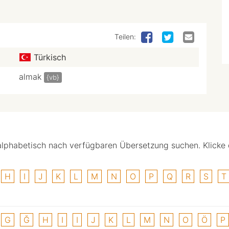
Teilen:
Türkisch
almak
{vb}
alphabetisch nach verfügbaren Übersetzung suchen. Klicke
H
I
J
K
L
M
N
O
P
Q
R
S
T
G
Ğ
H
I
I
J
K
L
M
N
O
Ö
P