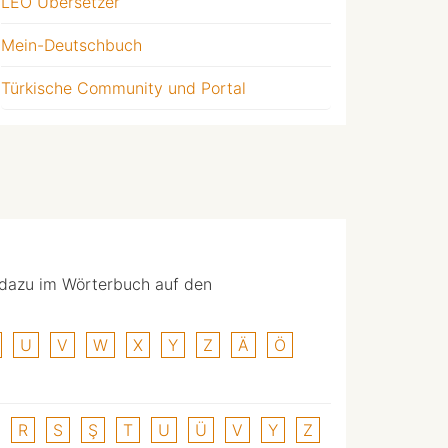
LEO Übersetzer
Mein-Deutschbuch
Türkische Community und Portal
 dazu im Wörterbuch auf den
U
V
W
X
Y
Z
Ä
Ö
R
S
Ş
T
U
Ü
V
Y
Z