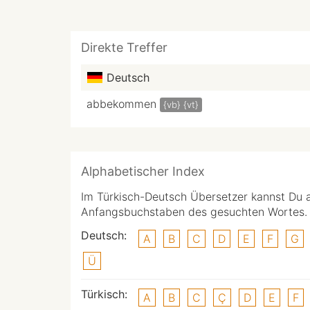
Direkte Treffer
Deutsch
abbekommen
{vb}
{vt}
Alphabetischer Index
Im Türkisch-Deutsch Übersetzer kannst Du 
Anfangsbuchstaben des gesuchten Wortes.
Deutsch:
A
B
C
D
E
F
G
Ü
Türkisch:
A
B
C
Ç
D
E
F