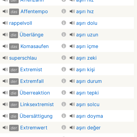
der
Affentempo
aşırı hız
das
rappelvoll
aşırı dolu
Überlänge
aşırı uzun
die
Komasaufen
aşırı içme
das
superschlau
aşırı zeki
Extremist
aşırı kişi
der
Extremfall
aşırı durum
der
Überreaktion
aşırı tepki
die
Linksextremist
aşırı solcu
der
Übersättigung
aşırı doyma
die
Extremwert
aşırı değer
der