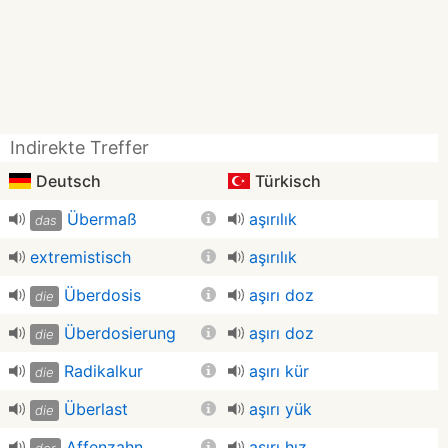
Indirekte Treffer
Deutsch
Türkisch
Übermaß
aşırılık
das
extremistisch
aşırılık
Überdosis
aşırı doz
die
Überdosierung
aşırı doz
die
Radikalkur
aşırı kür
die
Überlast
aşırı yük
die
Affenzahn
aşırı hız