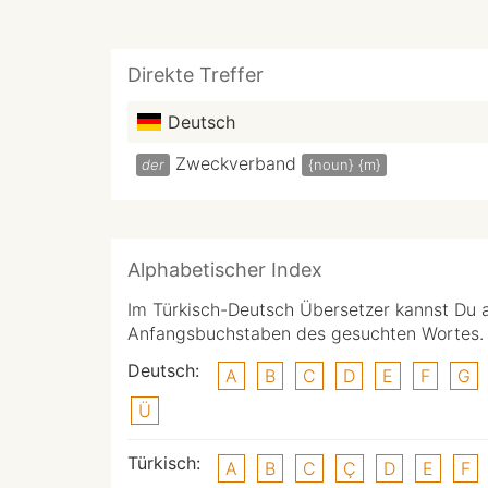
Direkte Treffer
Deutsch
Zweckverband
der
{noun}
{m}
Alphabetischer Index
Im Türkisch-Deutsch Übersetzer kannst Du 
Anfangsbuchstaben des gesuchten Wortes.
Deutsch:
A
B
C
D
E
F
G
Ü
Türkisch:
A
B
C
Ç
D
E
F