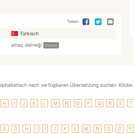
Teilen:
Türkisch
amaç derneği
{noun}
alphabetisch nach verfügbaren Übersetzung suchen. Klicke
H
I
J
K
L
M
N
O
P
Q
R
S
T
G
Ğ
H
I
I
J
K
L
M
N
O
Ö
P