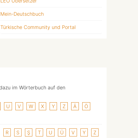
LEO Übersetzer
Mein-Deutschbuch
Türkische Community und Portal
 dazu im Wörterbuch auf den
U
V
W
X
Y
Z
Ä
Ö
R
S
Ş
T
U
Ü
V
Y
Z