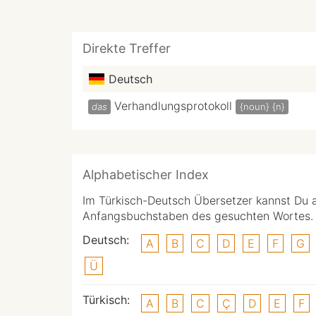
Direkte Treffer
Deutsch
Verhandlungsprotokoll
das
{noun}
{n}
Alphabetischer Index
Im Türkisch-Deutsch Übersetzer kannst Du 
Anfangsbuchstaben des gesuchten Wortes.
Deutsch:
A
B
C
D
E
F
G
Ü
Türkisch:
A
B
C
Ç
D
E
F