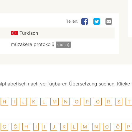
Teilen:
Türkisch
müzakere protokolü
{noun}
alphabetisch nach verfügbaren Übersetzung suchen. Klicke
H
I
J
K
L
M
N
O
P
Q
R
S
T
G
Ğ
H
I
I
J
K
L
M
N
O
Ö
P