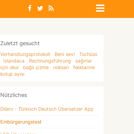
Zuletzt gesucht
Verhandlungsprotokoll
Beni sev!
Tschüss
İzlandaca
Rechnungsführung
sağırlar
için okul
bağlı çizme
noksan
Nektarine
kutup ayısı
Nützliches
Dilero - Türkisch Deutsch Übersetzer App
Einbürgerungstest