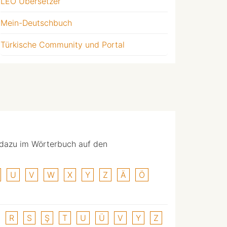
LEO Übersetzer
Mein-Deutschbuch
Türkische Community und Portal
 dazu im Wörterbuch auf den
U
V
W
X
Y
Z
Ä
Ö
R
S
Ş
T
U
Ü
V
Y
Z