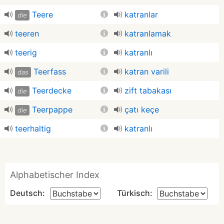
Teere
katranlar
die
teeren
katranlamak
teerig
katranlı
Teerfass
katran varili
das
Teerdecke
zift tabakası
die
Teerpappe
çatı keçe
die
teerhaltig
katranlı
Alphabetischer Index
Deutsch:
Türkisch: