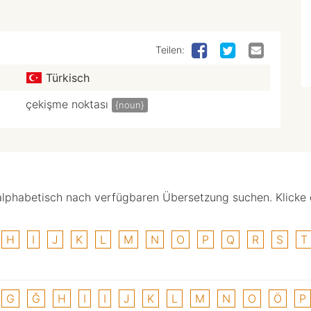
Teilen:
Türkisch
çekişme noktası
{noun}
alphabetisch nach verfügbaren Übersetzung suchen. Klicke
H
I
J
K
L
M
N
O
P
Q
R
S
T
G
Ğ
H
I
I
J
K
L
M
N
O
Ö
P