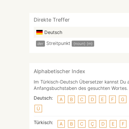
Direkte Treffer
Deutsch
Streitpunkt
der
{noun}
{m}
Alphabetischer Index
Im Türkisch-Deutsch Übersetzer kannst Du 
Anfangsbuchstaben des gesuchten Wortes.
Deutsch:
A
B
C
D
E
F
G
Ü
Türkisch:
A
B
C
Ç
D
E
F