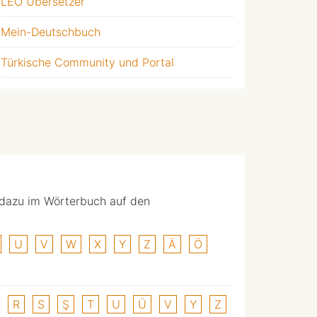
LEO Übersetzer
Mein-Deutschbuch
Türkische Community und Portal
 dazu im Wörterbuch auf den
U
V
W
X
Y
Z
Ä
Ö
R
S
Ş
T
U
Ü
V
Y
Z