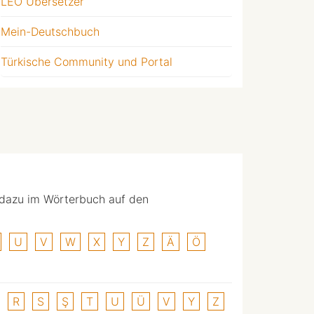
LEO Übersetzer
Mein-Deutschbuch
Türkische Community und Portal
 dazu im Wörterbuch auf den
U
V
W
X
Y
Z
Ä
Ö
R
S
Ş
T
U
Ü
V
Y
Z