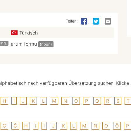
Teilen:
Türkisch
ling.
artım formu
{noun}
alphabetisch nach verfügbaren Übersetzung suchen. Klicke
H
I
J
K
L
M
N
O
P
Q
R
S
T
G
Ğ
H
I
I
J
K
L
M
N
O
Ö
P