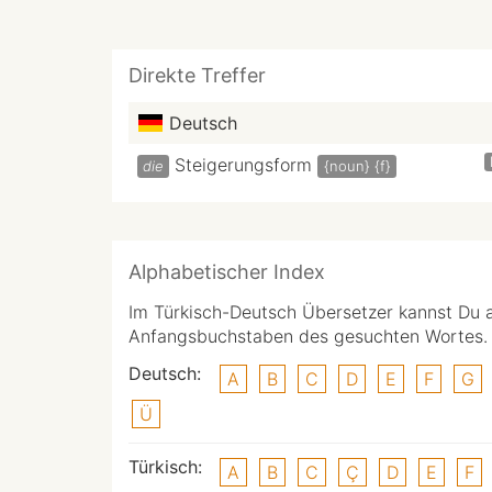
Direkte Treffer
Deutsch
Steigerungsform
die
{noun}
{f}
Alphabetischer Index
Im Türkisch-Deutsch Übersetzer kannst Du 
Anfangsbuchstaben des gesuchten Wortes.
Deutsch:
A
B
C
D
E
F
G
Ü
Türkisch:
A
B
C
Ç
D
E
F