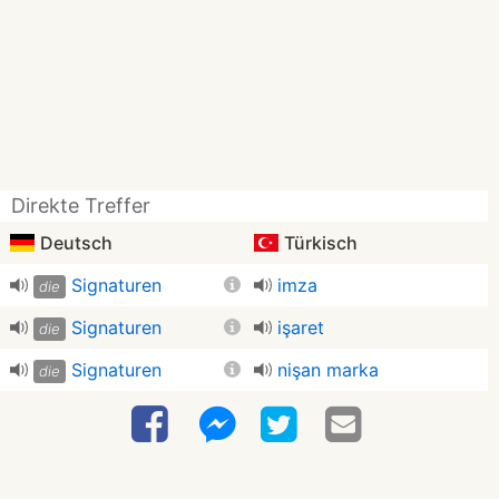
Direkte Treffer
Deutsch
Türkisch
Signaturen
imza
die
Signaturen
işaret
die
Signaturen
nişan marka
die