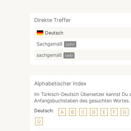
Direkte Treffer
Deutsch
Sachgemäß
{adv}
sachgemäß
{adj}
Alphabetischer Index
Im Türkisch-Deutsch Übersetzer kannst Du 
Anfangsbuchstaben des gesuchten Wortes.
Deutsch:
A
B
C
D
E
F
G
Ü