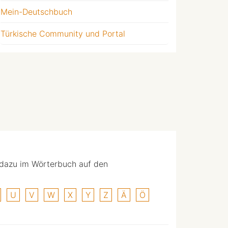
Mein-Deutschbuch
Türkische Community und Portal
 dazu im Wörterbuch auf den
U
V
W
X
Y
Z
Ä
Ö