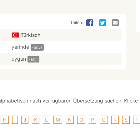
Teilen:
Türkisch
yerinde
{adv}
uygun
{adj}
alphabetisch nach verfügbaren Übersetzung suchen. Klicke
H
I
J
K
L
M
N
O
P
Q
R
S
T