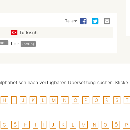
Teilen:
Türkisch
bot.
fide
{noun}
alphabetisch nach verfügbaren Übersetzung suchen. Klicke
H
I
J
K
L
M
N
O
P
Q
R
S
T
G
Ğ
H
I
I
J
K
L
M
N
O
Ö
P