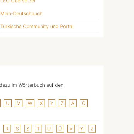
LEO Übersetzer
Mein-Deutschbuch
Türkische Community und Portal
 dazu im Wörterbuch auf den
U
V
W
X
Y
Z
Ä
Ö
R
S
Ş
T
U
Ü
V
Y
Z