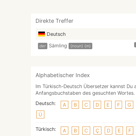
Direkte Treffer
Deutsch
Sämling
der
{noun}
{m}
Alphabetischer Index
Im Türkisch-Deutsch Übersetzer kannst Du 
Anfangsbuchstaben des gesuchten Wortes.
Deutsch:
A
B
C
D
E
F
G
Ü
Türkisch:
A
B
C
Ç
D
E
F