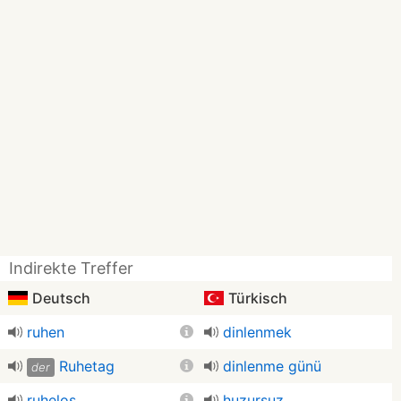
Indirekte Treffer
Deutsch
Türkisch
ruhen
dinlenmek
Ruhetag
dinlenme günü
der
ruhelos
huzursuz