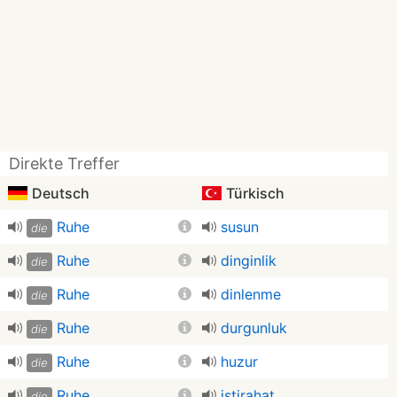
Direkte Treffer
Deutsch
Türkisch
Ruhe
susun
die
Ruhe
dinginlik
die
Ruhe
dinlenme
die
Ruhe
durgunluk
die
Ruhe
huzur
die
Ruhe
istirahat
die