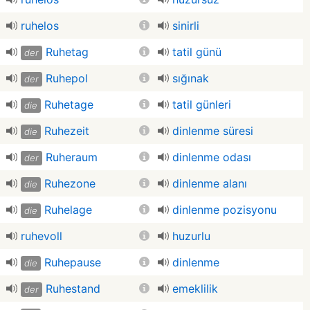
ruhelos
sinirli
Ruhetag
tatil günü
der
Ruhepol
sığınak
der
Ruhetage
tatil günleri
die
Ruhezeit
dinlenme süresi
die
Ruheraum
dinlenme odası
der
Ruhezone
dinlenme alanı
die
Ruhelage
dinlenme pozisyonu
die
ruhevoll
huzurlu
Ruhepause
dinlenme
die
Ruhestand
emeklilik
der