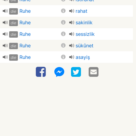
Ruhe
rahat
die
Ruhe
sakinlik
die
Ruhe
sessizlik
die
Ruhe
sükûnet
die
Ruhe
asayiş
die