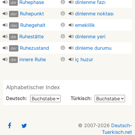
Ruhephase
dinlenme fazı
die
Ruhepunkt
dinlenme noktası
der
Ruhegehalt
emeklilik
das
Ruhestätte
dinlenme yeri
die
Ruhezustand
dinleme durumu
der
innere Ruhe
iç huzur
die
Alphabetischer Index
Deutsch:
Türkisch:
© 2007-2026
Deutsch-
Tuerkisch.net