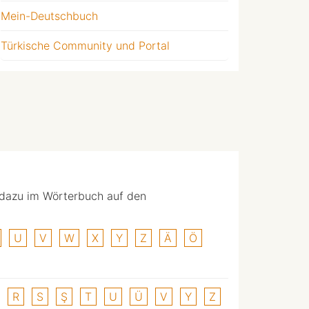
Mein-Deutschbuch
Türkische Community und Portal
 dazu im Wörterbuch auf den
U
V
W
X
Y
Z
Ä
Ö
R
S
Ş
T
U
Ü
V
Y
Z