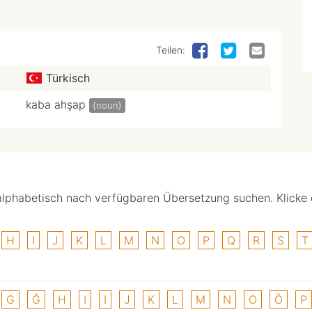
Teilen:
Türkisch
kaba ahşap
{noun}
alphabetisch nach verfügbaren Übersetzung suchen. Klicke
H
I
J
K
L
M
N
O
P
Q
R
S
T
G
Ğ
H
I
I
J
K
L
M
N
O
Ö
P