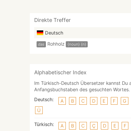
Direkte Treffer
Deutsch
Rohholz
das
{noun}
{n}
Alphabetischer Index
Im Türkisch-Deutsch Übersetzer kannst Du 
Anfangsbuchstaben des gesuchten Wortes.
Deutsch:
A
B
C
D
E
F
G
Ü
Türkisch:
A
B
C
Ç
D
E
F