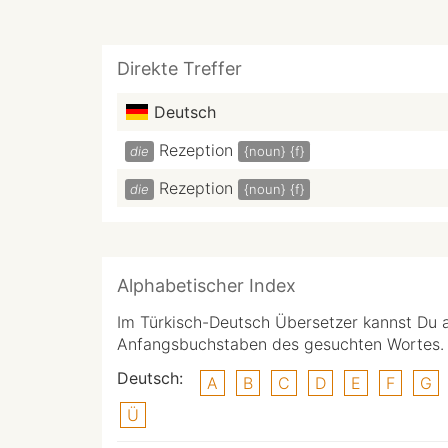
Direkte Treffer
Deutsch
Rezeption
die
{noun}
{f}
Rezeption
die
{noun}
{f}
Alphabetischer Index
Im Türkisch-Deutsch Übersetzer kannst Du 
Anfangsbuchstaben des gesuchten Wortes.
Deutsch:
A
B
C
D
E
F
G
Ü