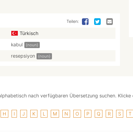
Teilen:
Türkisch
kabul
{noun}
resepsiyon
{noun}
alphabetisch nach verfügbaren Übersetzung suchen. Klicke
H
I
J
K
L
M
N
O
P
Q
R
S
T