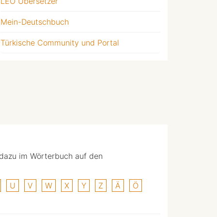
LEO Übersetzer
Mein-Deutschbuch
Türkische Community und Portal
 dazu im Wörterbuch auf den
U
V
W
X
Y
Z
Ä
Ö