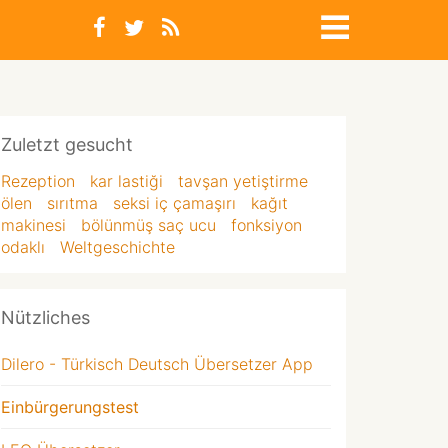
Zuletzt gesucht
Rezeption
kar lastiği
tavşan yetiştirme
ölen
sırıtma
seksi iç çamaşırı
kağıt
makinesi
bölünmüş saç ucu
fonksiyon
odaklı
Weltgeschichte
Nützliches
Dilero - Türkisch Deutsch Übersetzer App
Einbürgerungstest