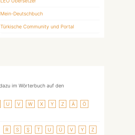
LEO Übersetzer
Mein-Deutschbuch
Türkische Community und Portal
 dazu im Wörterbuch auf den
U
V
W
X
Y
Z
Ä
Ö
R
S
Ş
T
U
Ü
V
Y
Z