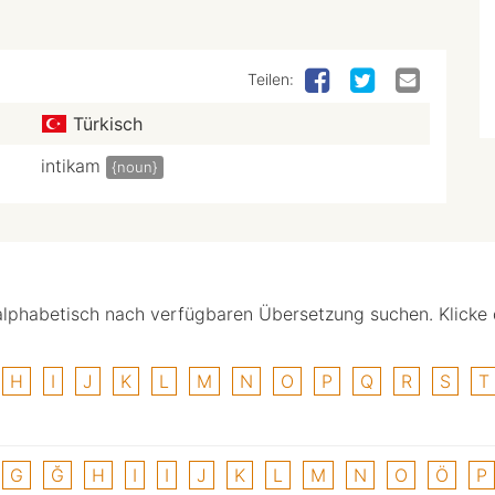
Teilen:
Türkisch
intikam
{noun}
alphabetisch nach verfügbaren Übersetzung suchen. Klicke
H
I
J
K
L
M
N
O
P
Q
R
S
T
G
Ğ
H
I
I
J
K
L
M
N
O
Ö
P