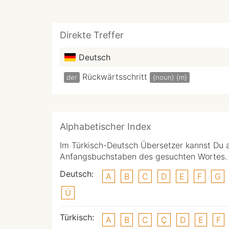
Direkte Treffer
Deutsch
Rückwärtsschritt
der
{noun}
{m}
Alphabetischer Index
Im Türkisch-Deutsch Übersetzer kannst Du 
Anfangsbuchstaben des gesuchten Wortes.
Deutsch:
A
B
C
D
E
F
G
Ü
Türkisch:
A
B
C
Ç
D
E
F