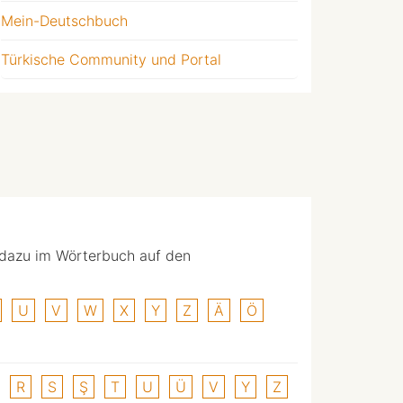
Mein-Deutschbuch
Türkische Community und Portal
 dazu im Wörterbuch auf den
U
V
W
X
Y
Z
Ä
Ö
R
S
Ş
T
U
Ü
V
Y
Z