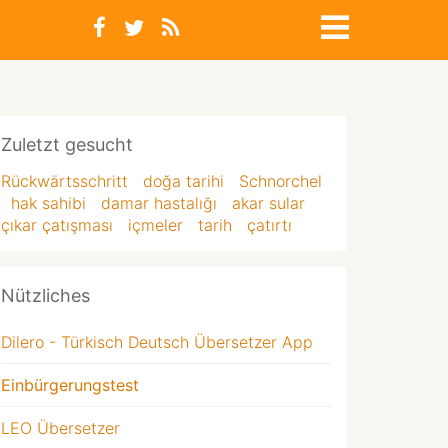
Zuletzt gesucht
Rückwärtsschritt
doğa tarihi
Schnorchel
hak sahibi
damar hastalığı
akar sular
çıkar çatışması
içmeler
tarih
çatırtı
Nützliches
Dilero - Türkisch Deutsch Übersetzer App
Einbürgerungstest
LEO Übersetzer