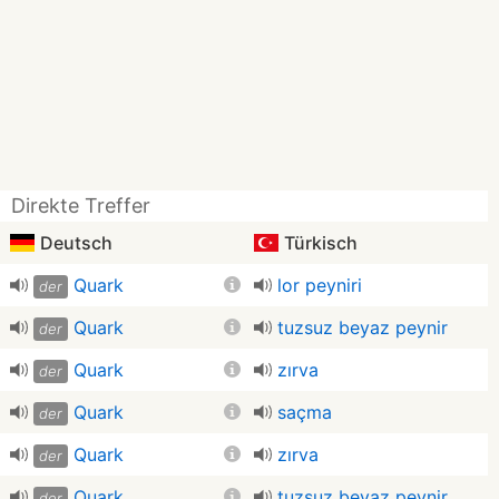
Direkte Treffer
Deutsch
Türkisch
Quark
lor peyniri
der
Quark
tuzsuz beyaz peynir
der
Quark
zırva
der
Quark
saçma
der
Quark
zırva
der
Quark
tuzsuz beyaz peynir
der