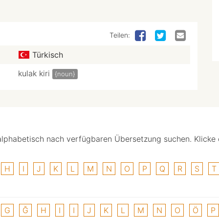
Teilen:
Türkisch
kulak kiri
{noun}
alphabetisch nach verfügbaren Übersetzung suchen. Klicke
H
I
J
K
L
M
N
O
P
Q
R
S
T
G
Ğ
H
I
I
J
K
L
M
N
O
Ö
P