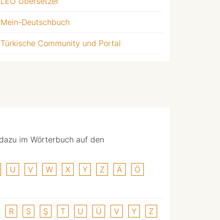
LEO Übersetzer
Mein-Deutschbuch
Türkische Community und Portal
 dazu im Wörterbuch auf den
U
V
W
X
Y
Z
Ä
Ö
R
S
Ş
T
U
Ü
V
Y
Z