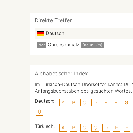
Direkte Treffer
Deutsch
Ohrenschmalz
der
{noun}
{m}
Alphabetischer Index
Im Türkisch-Deutsch Übersetzer kannst Du 
Anfangsbuchstaben des gesuchten Wortes.
Deutsch:
A
B
C
D
E
F
G
Ü
Türkisch:
A
B
C
Ç
D
E
F