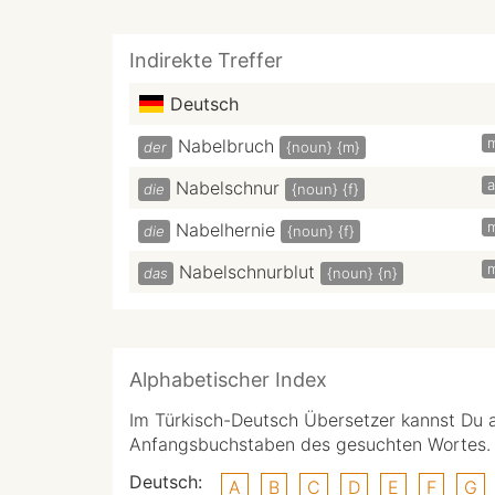
Indirekte Treffer
Deutsch
Nabelbruch
der
{noun}
{m}
a
Nabelschnur
die
{noun}
{f}
Nabelhernie
die
{noun}
{f}
Nabelschnurblut
das
{noun}
{n}
Alphabetischer Index
Im Türkisch-Deutsch Übersetzer kannst Du 
Anfangsbuchstaben des gesuchten Wortes.
Deutsch:
A
B
C
D
E
F
G