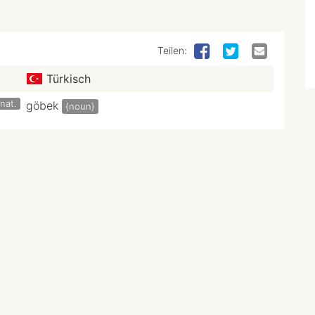
Teilen:
Türkisch
nat.
göbek
{noun}