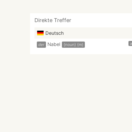
Direkte Treffer
Deutsch
a
Nabel
der
{noun}
{m}