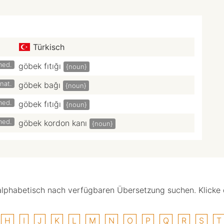
Türkisch
med.
göbek fıtığı
{noun}
nat.
göbek bağı
{noun}
med.
göbek fıtığı
{noun}
med.
göbek kordon kanı
{noun}
alphabetisch nach verfügbaren Übersetzung suchen. Klicke
H
I
J
K
L
M
N
O
P
Q
R
S
T