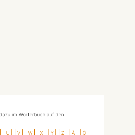
 dazu im Wörterbuch auf den
U
V
W
X
Y
Z
Ä
Ö