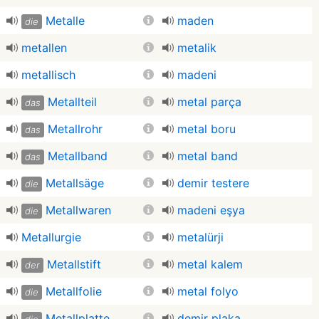
Metalle
maden
die
metallen
metalik
metallisch
madeni
Metallteil
metal parça
das
Metallrohr
metal boru
das
Metallband
metal band
das
Metallsäge
demir testere
die
Metallwaren
madeni eşya
die
Metallurgie
metalürji
Metallstift
metal kalem
der
Metallfolie
metal folyo
die
Metallplatte
demir plaka