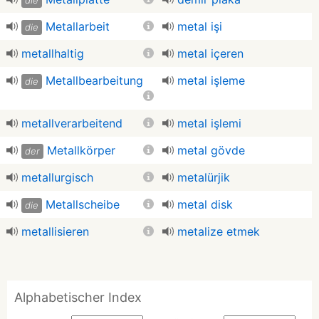
die
Metallarbeit
metal işi
die
metallhaltig
metal içeren
Metallbearbeitung
metal işleme
die
metallverarbeitend
metal işlemi
Metallkörper
metal gövde
der
metallurgisch
metalürjik
Metallscheibe
metal disk
die
metallisieren
metalize etmek
Alphabetischer Index