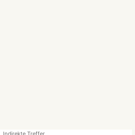
Indirekte Treffer