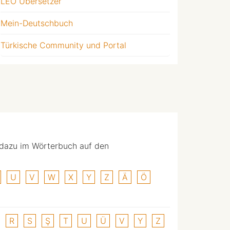
LEO Übersetzer
Mein-Deutschbuch
Türkische Community und Portal
 dazu im Wörterbuch auf den
U
V
W
X
Y
Z
Ä
Ö
R
S
Ş
T
U
Ü
V
Y
Z