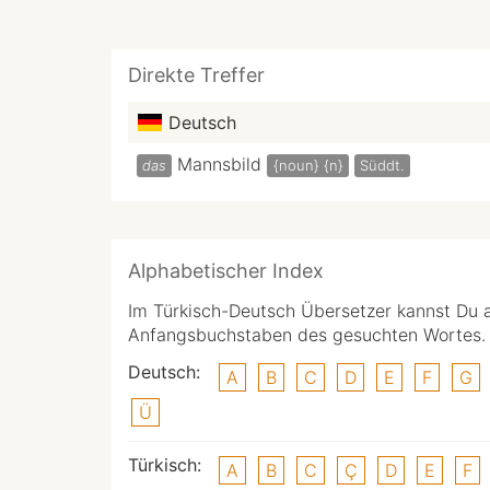
Direkte Treffer
Deutsch
Mannsbild
das
{noun}
{n}
Süddt.
Alphabetischer Index
Im Türkisch-Deutsch Übersetzer kannst Du 
Anfangsbuchstaben des gesuchten Wortes.
Deutsch:
A
B
C
D
E
F
G
Ü
Türkisch:
A
B
C
Ç
D
E
F