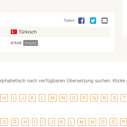
Teilen:
Türkisch
erkek
{noun}
alphabetisch nach verfügbaren Übersetzung suchen. Klicke
H
I
J
K
L
M
N
O
P
Q
R
S
T
G
Ğ
H
I
I
J
K
L
M
N
O
Ö
P