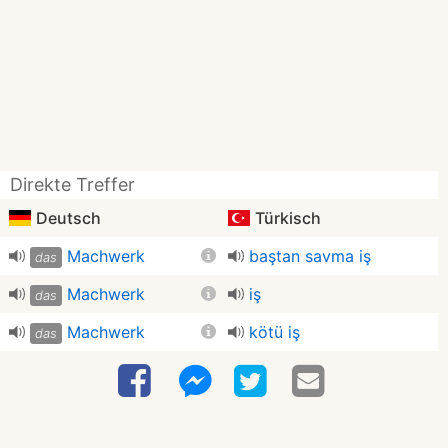
Direkte Treffer
Deutsch
Türkisch
Machwerk
baştan savma iş
das
Machwerk
iş
das
Machwerk
kötü iş
das