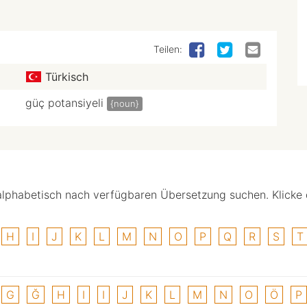
Teilen:
Türkisch
güç potansiyeli
{noun}
alphabetisch nach verfügbaren Übersetzung suchen. Klicke
H
I
J
K
L
M
N
O
P
Q
R
S
T
G
Ğ
H
I
I
J
K
L
M
N
O
Ö
P