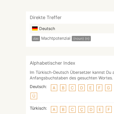
Direkte Treffer
Deutsch
Machtpotenzial
das
{noun}
{n}
Alphabetischer Index
Im Türkisch-Deutsch Übersetzer kannst Du 
Anfangsbuchstaben des gesuchten Wortes.
Deutsch:
A
B
C
D
E
F
G
Ü
Türkisch:
A
B
C
Ç
D
E
F