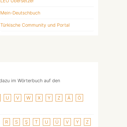
LEO Übersetzer
Mein-Deutschbuch
Türkische Community und Portal
 dazu im Wörterbuch auf den
U
V
W
X
Y
Z
Ä
Ö
R
S
Ş
T
U
Ü
V
Y
Z