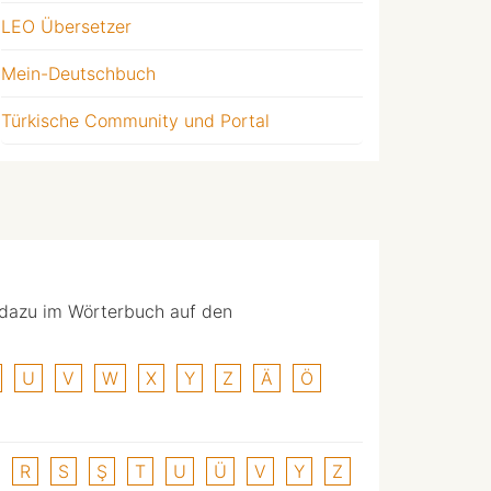
LEO Übersetzer
Mein-Deutschbuch
Türkische Community und Portal
 dazu im Wörterbuch auf den
U
V
W
X
Y
Z
Ä
Ö
R
S
Ş
T
U
Ü
V
Y
Z