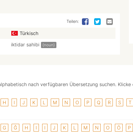
Teilen:
Türkisch
iktidar sahibi
{noun}
alphabetisch nach verfügbaren Übersetzung suchen. Klicke
H
I
J
K
L
M
N
O
P
Q
R
S
T
G
Ğ
H
I
I
J
K
L
M
N
O
Ö
P