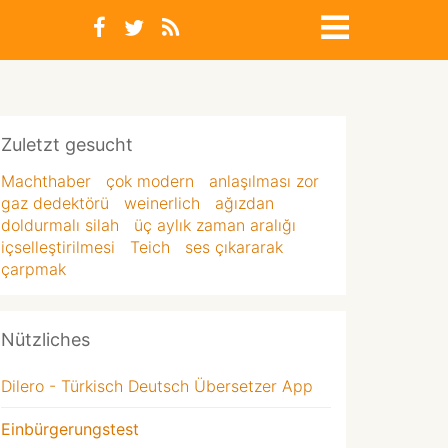
Zuletzt gesucht
Machthaber
çok modern
anlaşılması zor
gaz dedektörü
weinerlich
ağızdan
doldurmalı silah
üç aylık zaman aralığı
içselleştirilmesi
Teich
ses çıkararak
çarpmak
Nützliches
Dilero - Türkisch Deutsch Übersetzer App
Einbürgerungstest