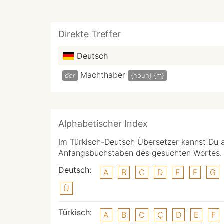
Direkte Treffer
Deutsch
Machthaber
der
{noun}
{m}
Alphabetischer Index
Im Türkisch-Deutsch Übersetzer kannst Du 
Anfangsbuchstaben des gesuchten Wortes.
Deutsch:
A
B
C
D
E
F
G
Ü
Türkisch:
A
B
C
Ç
D
E
F