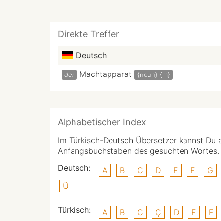
Direkte Treffer
Deutsch
Machtapparat
der
{noun}
{m}
Alphabetischer Index
Im Türkisch-Deutsch Übersetzer kannst Du 
Anfangsbuchstaben des gesuchten Wortes.
Deutsch:
A
B
C
D
E
F
G
Ü
Türkisch:
A
B
C
Ç
D
E
F