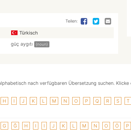
Teilen:
Türkisch
güç aygıtı
{noun}
alphabetisch nach verfügbaren Übersetzung suchen. Klicke
H
I
J
K
L
M
N
O
P
Q
R
S
T
G
Ğ
H
I
I
J
K
L
M
N
O
Ö
P