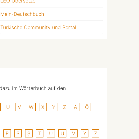
LEO Übersetzer
Mein-Deutschbuch
Türkische Community und Portal
 dazu im Wörterbuch auf den
U
V
W
X
Y
Z
Ä
Ö
R
S
Ş
T
U
Ü
V
Y
Z