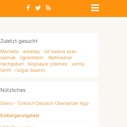
Zuletzt gesucht
Machete
arkadaş
rot balans ayarı
dalmak
öğretilebilir
Wahlredner
nachgeben
bilgisayar çökmesi
veriliş
tarihi
rüzgar basıncı
Nützliches
Dilero - Türkisch Deutsch Übersetzer App
Einbürgerungstest