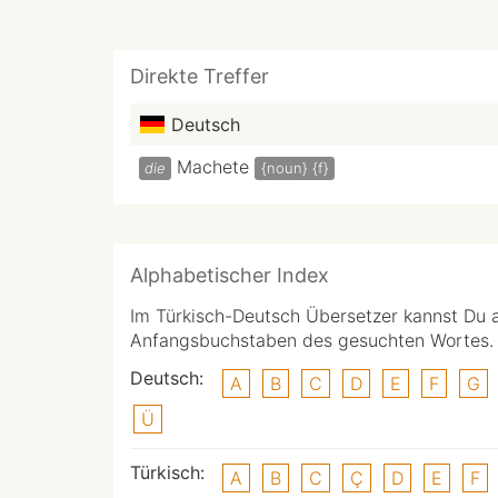
Direkte Treffer
Deutsch
Machete
die
{noun}
{f}
Alphabetischer Index
Im Türkisch-Deutsch Übersetzer kannst Du 
Anfangsbuchstaben des gesuchten Wortes.
Deutsch:
A
B
C
D
E
F
G
Ü
Türkisch:
A
B
C
Ç
D
E
F