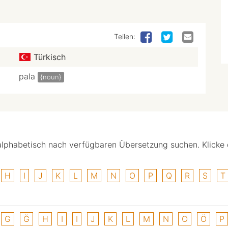
Teilen:
Türkisch
pala
{noun}
alphabetisch nach verfügbaren Übersetzung suchen. Klicke
H
I
J
K
L
M
N
O
P
Q
R
S
T
G
Ğ
H
I
I
J
K
L
M
N
O
Ö
P