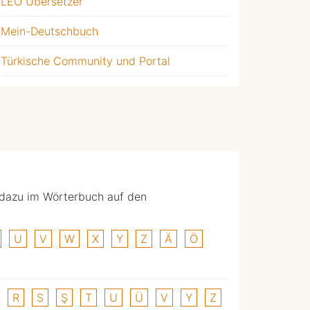
LEO Übersetzer
Mein-Deutschbuch
Türkische Community und Portal
 dazu im Wörterbuch auf den
U
V
W
X
Y
Z
Ä
Ö
R
S
Ş
T
U
Ü
V
Y
Z