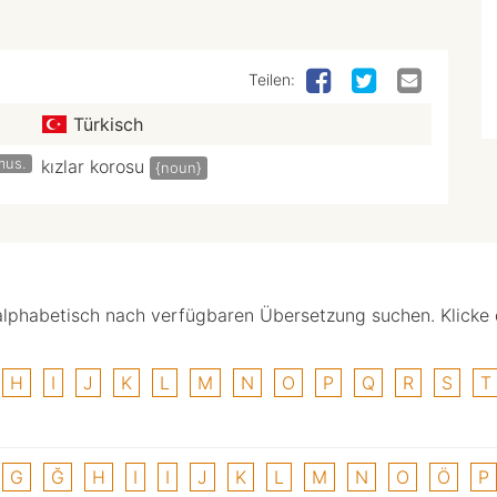
Teilen:
Türkisch
mus.
kızlar korosu
{noun}
alphabetisch nach verfügbaren Übersetzung suchen. Klicke
H
I
J
K
L
M
N
O
P
Q
R
S
T
G
Ğ
H
I
I
J
K
L
M
N
O
Ö
P