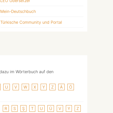
LEO Übersetzer
Mein-Deutschbuch
Türkische Community und Portal
 dazu im Wörterbuch auf den
U
V
W
X
Y
Z
Ä
Ö
R
S
Ş
T
U
Ü
V
Y
Z