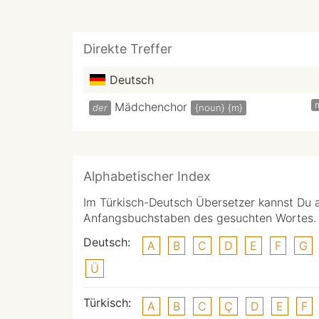
Direkte Treffer
Deutsch
Mädchenchor
der
{noun}
{m}
Alphabetischer Index
Im Türkisch-Deutsch Übersetzer kannst Du 
Anfangsbuchstaben des gesuchten Wortes.
Deutsch:
A
B
C
D
E
F
G
Ü
Türkisch:
A
B
C
Ç
D
E
F