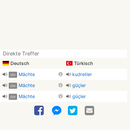
Direkte Treffer
Deutsch
Türkisch
Mächte
kudretler
die
Mächte
güçler
die
Mächte
güçler
die