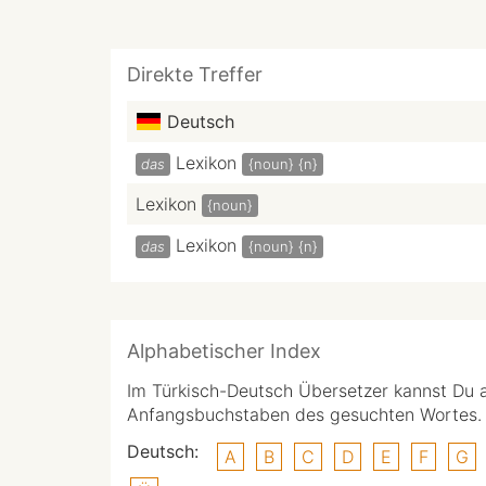
Direkte Treffer
Deutsch
Lexikon
das
{noun}
{n}
Lexikon
{noun}
Lexikon
das
{noun}
{n}
Alphabetischer Index
Im Türkisch-Deutsch Übersetzer kannst Du 
Anfangsbuchstaben des gesuchten Wortes.
Deutsch:
A
B
C
D
E
F
G