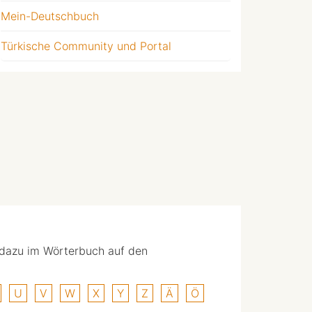
Mein-Deutschbuch
Türkische Community und Portal
 dazu im Wörterbuch auf den
U
V
W
X
Y
Z
Ä
Ö