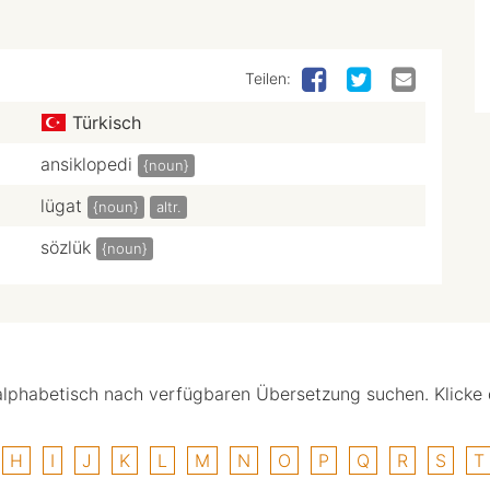
Teilen:
Türkisch
ansiklopedi
{noun}
lügat
{noun}
altr.
sözlük
{noun}
alphabetisch nach verfügbaren Übersetzung suchen. Klicke
H
I
J
K
L
M
N
O
P
Q
R
S
T